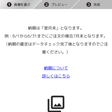
画像を選ぶ
プレビュー
完成
納期は「翌月末」となります。
例：6/1から6/31までにご注文の場合7月末となります。
（納期の確定はデータチェック完了後となりますのでご注
意ください。）
納期について
詳しくはこちら
collections