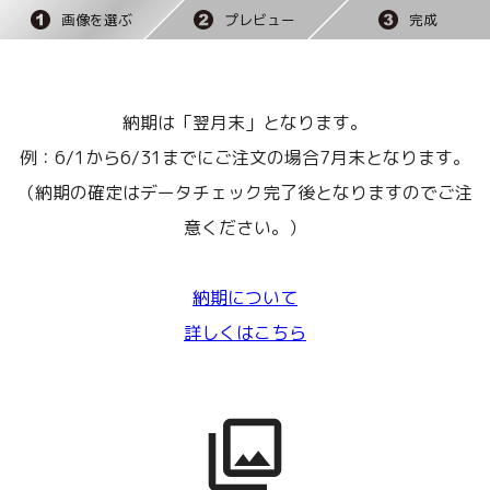
画像を選ぶ
プレビュー
完成
納期は「翌月末」となります。
例：6/1から6/31までにご注文の場合7月末となります。
（納期の確定はデータチェック完了後となりますのでご注
意ください。）
納期について
詳しくはこちら
collections